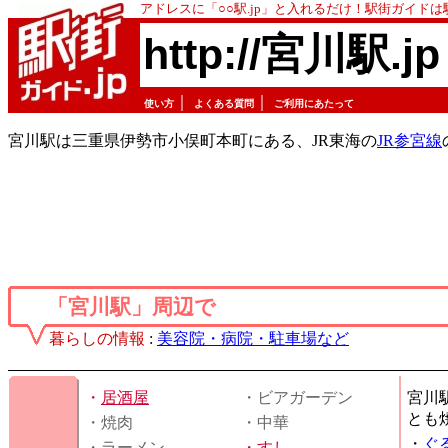
アドレスに「○○駅.jp」と入れるだけ！駅街ガイド
http://宮川駅.jp
｜
｜
使い方
よくある質問
ご利用にあたって
宮川駅は三重県伊勢市小俣町本町にある、JR東海の
JR参宮線
「宮川駅」周辺で
暮らしの情報
:
美容院・病院・駐車場など
・
居酒屋
・ビアガーデン
宮川
とも
・焼肉
・中華
・
ぐ
・ラーメン
・
すし