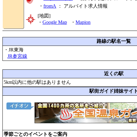
・
fromA
：
アルバイト求人情報
[地図]
・
Google Map
・
Mapion
路線の駅名一覧
・JR東海
JR参宮線
近くの駅
5km以内に他の駅はありません
駅街ガイド姉妹サイ
季節ごとのイベントをご案内