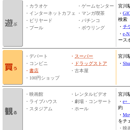
・カラオケ
・ゲームセンター
宮川
・インターネットカフェ
・マンガ喫茶
・
GI
検索
・ビリヤード
・パチンコ
・
チ
・プール
・ボウリング
・
e-
ース
・デパート
・
スーパー
宮川
・コンビニ
・
ドラッグストア
・
Shu
・
書店
・古本屋
・100円ショップ
・映画館
・レンタルビデオ
宮川
・ライブハウス
・劇場・コンサート
・
e
約
・スタジアム
・ホール
・
Mov
をチ
・映画