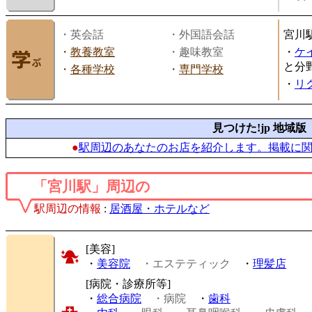
・英会話
・外国語会話
宮川
・
教養教室
・趣味教室
・
ケ
と分
・
各種学校
・
専門学校
・
リ
見つけた!jp 地域版
●
駅周辺のあなたのお店を紹介します。掲載に
「宮川駅」周辺の
駅周辺の情報
:
居酒屋・ホテルなど
[美容]
・
美容院
・エステティック
・
理髪店
[病院・診療所等]
・
総合病院
・病院
・
歯科