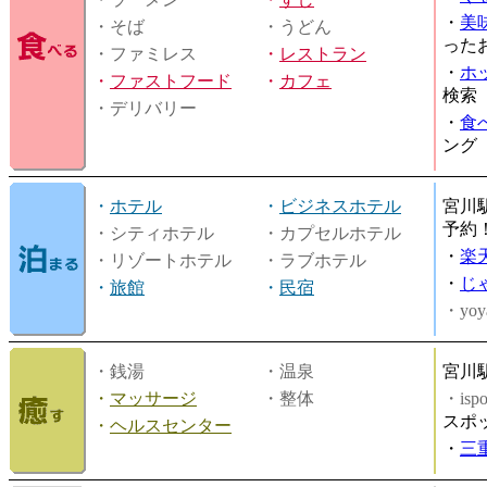
・
美
・そば
・うどん
った
・ファミレス
・
レストラン
・
ホ
・
ファストフード
・
カフェ
検索
・デリバリー
・
食
ング
・
ホテル
・
ビジネスホテル
宮川
予約
・シティホテル
・カプセルホテル
・
楽
・リゾートホテル
・ラブホテル
・
じ
・
旅館
・
民宿
・yoy
・銭湯
・温泉
宮川
・
マッサージ
・整体
・is
スポ
・
ヘルスセンター
・
三