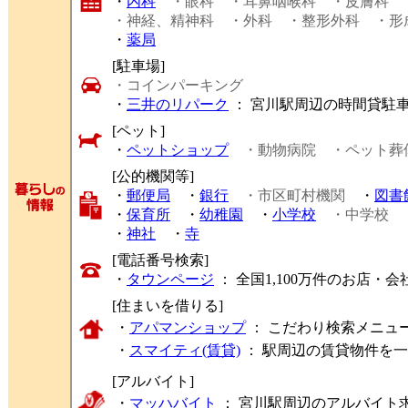
・
内科
・眼科
・耳鼻咽喉科
・皮膚科
・神経、精神科
・外科
・整形外科
・形
・
薬局
[駐車場]
・コインパーキング
・
三井のリパーク
： 宮川駅周辺の時間貸駐
[ペット]
・
ペットショップ
・動物病院
・ペット葬
[公的機関等]
・
郵便局
・
銀行
・市区町村機関
・
図書
・
保育所
・
幼稚園
・
小学校
・中学校
・
神社
・
寺
[電話番号検索]
・
タウンページ
： 全国1,100万件のお店
[住まいを借りる]
・
アパマンショップ
： こだわり検索メニュ
・
スマイティ(賃貸)
： 駅周辺の賃貸物件を
[アルバイト]
・
マッハバイト
： 宮川駅周辺のアルバイト